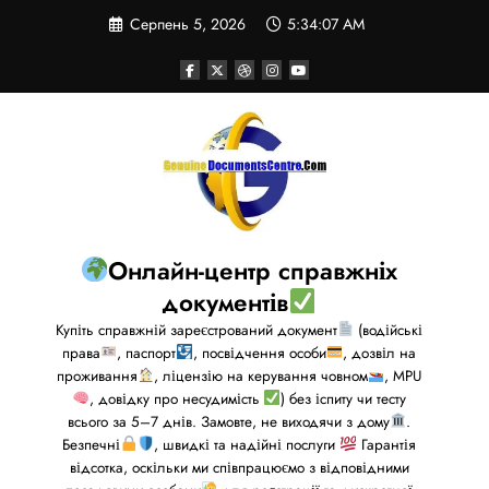
Серпень 5, 2026
5:34:07 AM
Онлайн-центр справжніх
документів
Купіть справжній зареєстрований документ
(водійські
права
, паспорт
, посвідчення особи
, дозвіл на
проживання
, ліцензію на керування човном
, MPU
, довідку про несудимість
) без іспиту чи тесту
всього за 5–7 днів. Замовте, не виходячи з дому
.
Безпечні
, швидкі та надійні послуги
Гарантія
відсотка, оскільки ми співпрацюємо з відповідними