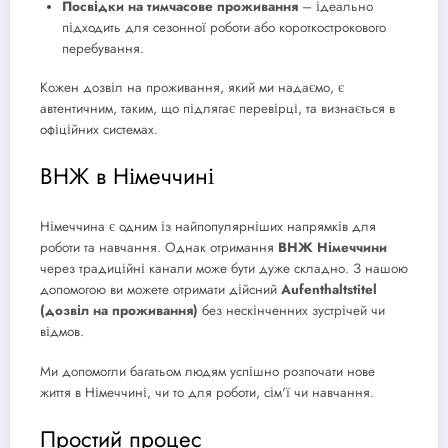
Посвідки на тимчасове проживання
– ідеально
підходить для сезонної роботи або короткострокового
перебування.
Кожен дозвіл на проживання, який ми надаємо, є
автентичним, таким, що підлягає перевірці, та визнається в
офіційних системах.
ВНЖ в Німеччині
Німеччина є одним із найпопулярніших напрямків для
роботи та навчання. Однак отримання
ВНЖ Німеччини
через традиційні канали може бути дуже складно. З нашою
допомогою ви можете отримати дійсний
Aufenthaltstitel
(дозвіл на проживання)
без нескінченних зустрічей чи
відмов.
Ми допомогли багатьом людям успішно розпочати нове
життя в Німеччині, чи то для роботи, сім'ї чи навчання.
Простий процес