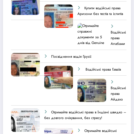
Купити водійські права
Аризони без тестів та іспитів
Водійські
права
Алабами
Посвідчення водія Грузії
Водійські права Гаваїв
Водійські
права
Айдахо
Отримайте водійські права в Індіані швидко –
без довгого очікування, без стресу!
Отримайте водійські