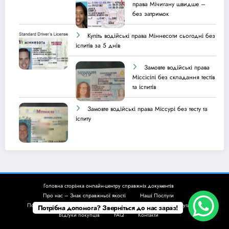
права Мічигану швидше –
без затримок
Купіть водійські права Міннесоти сьогодні без
іспитів за 5 днів
Замовте водійські права
Міссісіпі без складання тестів
та іспитів
Замовте водійські права Міссурі без тесту та
іспиту
Головна сторінка онлайн-центру справжніх документів
Про нас – Знак справжньої якості
Наші Послуги
Політика конфіденційності та повернення коштів
Інші послуги
Потрібна допомога? Зверніться до нас зараз!
Відгуки покупців
FAQ
Контакти