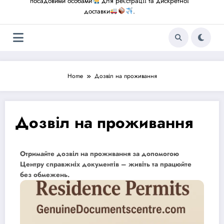
посадовими особами
для реєстрації та дискретної
доставки
.
Home
Дозвіл на проживання
Дозвіл на проживання
Отримайте дозвіл на проживання за допомогою
Центру справжніх документів – живіть та працюйте
без обмежень.