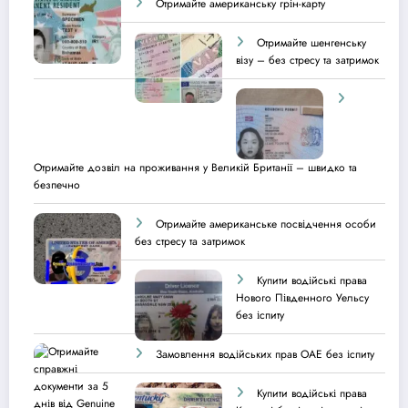
Отримайте американську грін-карту
Отримайте шенгенську
візу – без стресу та затримок
Отримайте дозвіл на проживання у Великій Британії – швидко та
безпечно
Отримайте американське посвідчення особи
без стресу та затримок
Купити водійські права
Нового Південного Уельсу
без іспиту
Замовлення водійських прав ОАЕ без іспиту
Купити водійські права