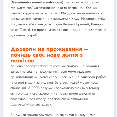
(Genuinedocumentscentre.com)
, ми гарантуємо, що ви
отримаєте свої документи швидко та безпечно. Жодних
іспитів, жодних тестів — лише 100-відсоткова гарантія того,
що ви можете замовити, не виходячи з дому. Незалежно від
того, чи потрібен вам дозвіл для Великої Британії, Канади
чи за її межі, ми пропонуємо ефективні рішення, адаптовані
до ваших потреб.
Дозволи на проживання –
почніть своє нове життя з
легкістю
At
Genuinedocumentscentre.com
, ми знаємо, що подання
заявки на
вид на проживання
часто може здаватися
приголомшливим. Довгі черги, нескінченна паперова робота
та суворі вимоги залишають багатьох людей у ​​скрутному
становищі. З 2003 року ми допомагаємо людям у всьому
світі отримати свої
дозволи на проживання швидко та
безпечно
– без стресу, пов’язаного зі складними
імміграційними системами.
З нами ви можете замовити, не виходячи з дому, і вже