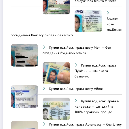
Кентуккі без іспитів та тестів
Замовте
нове
водійське
посвідчення Канзасу онлайн без іспиту
Купити водійські права штату Мен – без
складання будь-яких іспитів
Купити водійські права
Луїзіани – швидко та
безпечно
Купити водійські права штату Айова
Купити водійські права в
Колорадо – швидкий та
100% справжній процес
Купити водійські права Арканзасу – без іспиту